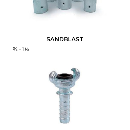
SANDBLAST
¾ – 1 ½